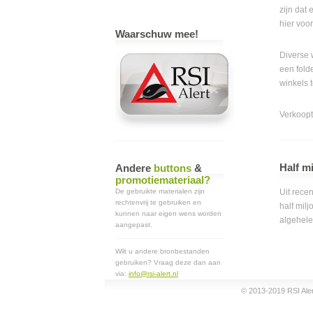
zijn dat
hier voo
Waarschuw mee!
Diverse 
een fold
winkels 
Verkoopt
Half m
Andere
buttons
&
promotiemateriaal?
De gebruikte materialen zijn
Uit rece
rechtenvrij te gebruiken en
half milj
kunnen naar eigen wens worden
algehele
aangepast.
Wilt u andere bronbestanden
gebruiken? Vraag deze dan aan
via:
info@rsi-alert.nl
© 2013-2019 RSI Aler