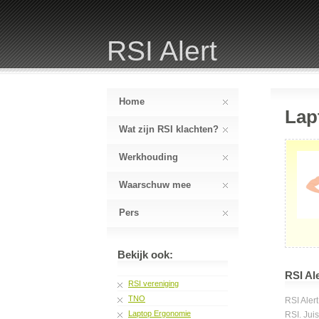
RSI Alert
Home
Lap
Wat zijn RSI klachten?
Werkhouding
Waarschuw mee
Pers
Bekijk ook:
RSI Al
RSI vereniging
TNO
RSI Aler
Laptop Ergonomie
RSI. Jui